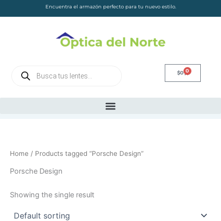
Skip
Encuentra el armazón perfecto para tu nuevo estilo.
to
content
Products
0
Cart
$
0
search
Home
/ Products tagged “Porsche Design”
Porsche Design
Showing the single result