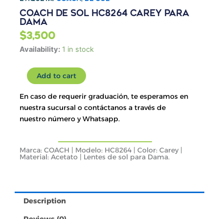
Coach de Sol HC8264 Carey para
Dama
$
3,500
Coach
Availability:
1 in stock
de
Sol
Add to cart
HC8264
Carey
En caso de requerir graduación, te esperamos en
para
Dama
nuestra sucursal o contáctanos a través de
quantity
nuestro número y Whatsapp.
Marca: COACH | Modelo: HC8264 | Color: Carey |
Material: Acetato | Lentes de sol para Dama.
Description