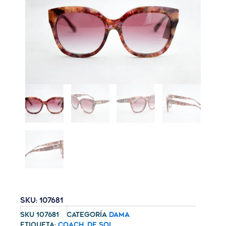
SKU: 107681
SKU
107681
Categoría
Dama
Etiqueta:
Coach
,
De Sol