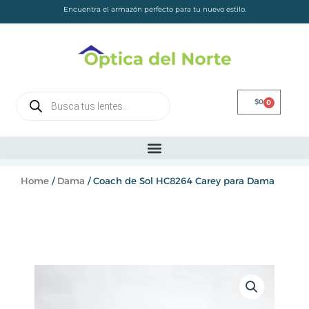
Skip
Encuentra el armazón perfecto para tu nuevo estilo.
to
content
Products
$
0
0
Cart
search
Home
/
Dama
/ Coach de Sol HC8264 Carey para Dama