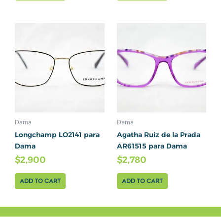
Dama
Dama
Longchamp LO2141 para
Agatha Ruiz de la Prada
Dama
AR61515 para Dama
$
2,900
$
2,780
Add to cart
Add to cart